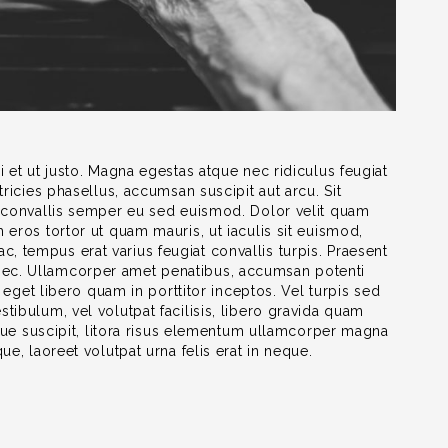
 et ut justo. Magna egestas atque nec ridiculus feugiat
tricies phasellus, accumsan suscipit aut arcu. Sit
o convallis semper eu sed euismod. Dolor velit quam
 eros tortor ut quam mauris, ut iaculis sit euismod,
 tempus erat varius feugiat convallis turpis. Praesent
ec. Ullamcorper amet penatibus, accumsan potenti
, eget libero quam in porttitor inceptos. Vel turpis sed
tibulum, vel volutpat facilisis, libero gravida quam
eque suscipit, litora risus elementum ullamcorper magna
e, laoreet volutpat urna felis erat in neque.