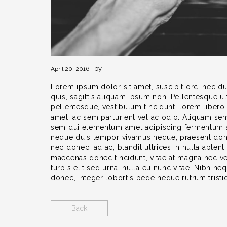
by
April 20, 2016
Lorem ipsum dolor sit amet, suscipit orci nec dui
quis, sagittis aliquam ipsum non. Pellentesque ul
pellentesque, vestibulum tincidunt, lorem liber
amet, ac sem parturient vel ac odio. Aliquam sem
sem dui elementum amet adipiscing fermentum ac,
neque duis tempor vivamus neque, praesent don
nec donec, ad ac, blandit ultrices in nulla aptent
maecenas donec tincidunt, vitae at magna nec ves
turpis elit sed urna, nulla eu nunc vitae. Nibh n
donec, integer lobortis pede neque rutrum tristiqu
Back