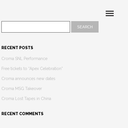
RECENT POSTS
Croma SNL Performance
Free tickets to “Apex Celebration”
Croma announces new dates
Croma MSG Takeover
Croma Lost Tapes in China
RECENT COMMENTS